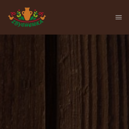
P
R
Z
E
Ł
Ą
C
Z
N
A
W
I