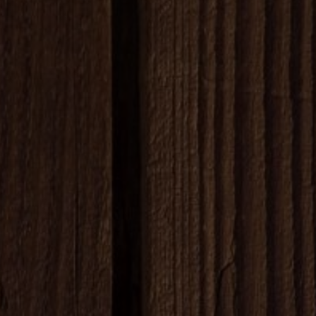
G
A
C
J
Ę