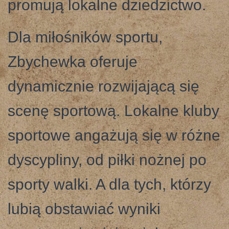
promują lokalne dziedzictwo.
Dla miłośników sportu,
Zbychewka oferuje
dynamicznie rozwijającą się
scenę sportową. Lokalne kluby
sportowe angażują się w różne
dyscypliny, od piłki nożnej po
sporty walki. A dla tych, którzy
lubią obstawiać wyniki