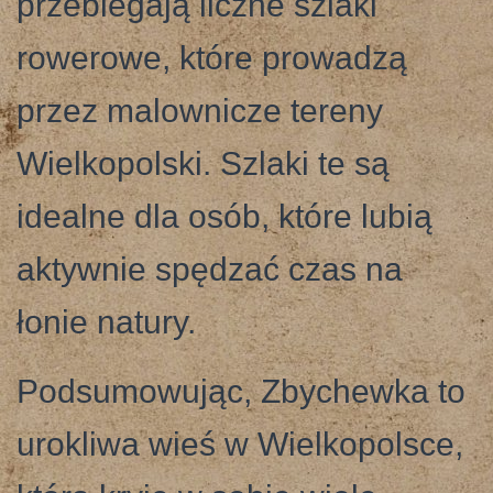
przebiegają liczne szlaki
rowerowe, które prowadzą
przez malownicze tereny
Wielkopolski. Szlaki te są
idealne dla osób, które lubią
aktywnie spędzać czas na
łonie natury.
Podsumowując, Zbychewka to
urokliwa wieś w Wielkopolsce,