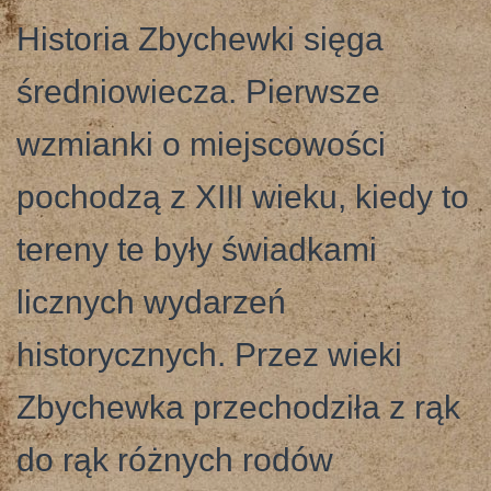
Historia Zbychewki sięga
średniowiecza. Pierwsze
wzmianki o miejscowości
pochodzą z XIII wieku, kiedy to
tereny te były świadkami
licznych wydarzeń
historycznych. Przez wieki
Zbychewka przechodziła z rąk
do rąk różnych rodów