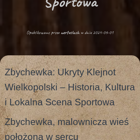
Sportowa
G
A
C
Opublikowane przez
wertuslash
w dniu
2024-06-01
J
Ę
Zbychewka: Ukryty Klejnot
Wielkopolski – Historia, Kultura
i Lokalna Scena Sportowa
Zbychewka, malownicza wieś
położona w sercu