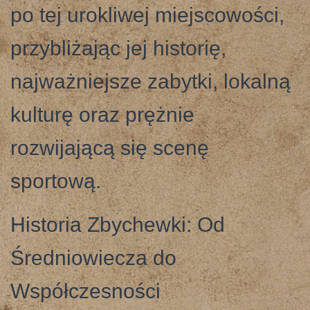
po tej urokliwej miejscowości,
przybliżając jej historię,
najważniejsze zabytki, lokalną
kulturę oraz prężnie
rozwijającą się scenę
sportową.
Historia Zbychewki: Od
Średniowiecza do
Współczesności