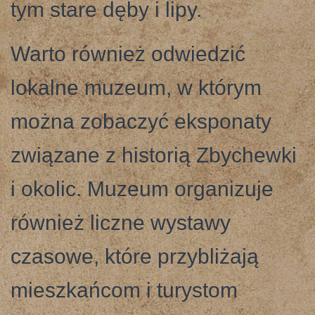
tym stare dęby i lipy.
Warto również odwiedzić
lokalne muzeum, w którym
można zobaczyć eksponaty
związane z historią Zbychewki
i okolic. Muzeum organizuje
również liczne wystawy
czasowe, które przybliżają
mieszkańcom i turystom