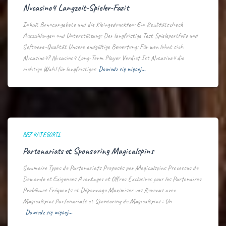
Nvcasino4 Langzeit-Spieler-Fazit
Inhalt Bonusangebote und die Kleingedruckten: Ein Realitätscheck
Auszahlungen und Unterstützung: Der langfristige Test Spieleportfolio und
Software-Qualität Unsere endgültige Bewertung: Für wen lohnt sich
Nvcasino4? Nvcasino4 Long-Term Player Verdict Ist Nvcasino4 die
richtige Wahl für langfristiges
Dowiedz się więcej…
BEZ KATEGORII
Partenariats et Sponsoring Magicalspins
Sommaire Types de Partenariats Proposés par Magicalspins Processus de
Demande et Exigences Avantages et Offres Exclusives pour les Partenaires
Problèmes Fréquents et Dépannage Maximiser vos Revenus avec
Magicalspins Partenariats et Sponsoring de Magicalspins : Un
Dowiedz się więcej…