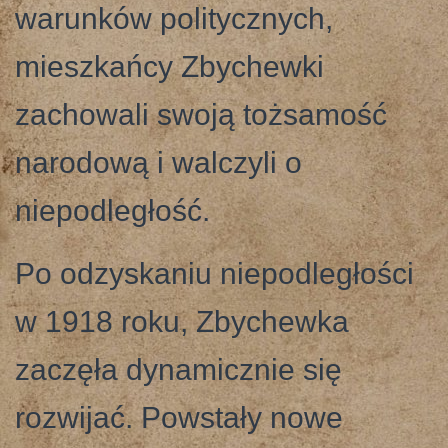
warunków politycznych,
mieszkańcy Zbychewki
zachowali swoją tożsamość
narodową i walczyli o
niepodległość.
Po odzyskaniu niepodległości
w 1918 roku, Zbychewka
zaczęła dynamicznie się
rozwijać. Powstały nowe