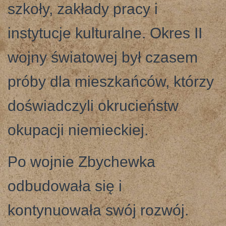
szkoły, zakłady pracy i
instytucje kulturalne. Okres II
wojny światowej był czasem
próby dla mieszkańców, którzy
doświadczyli okrucieństw
okupacji niemieckiej.
Po wojnie Zbychewka
odbudowała się i
kontynuowała swój rozwój.