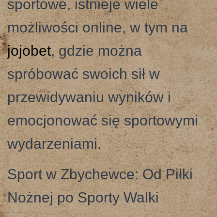
sportowe, istnieje wiele
możliwości online, w tym na
jojobet
, gdzie można
spróbować swoich sił w
przewidywaniu wyników i
emocjonować się sportowymi
wydarzeniami.
Sport w Zbychewce: Od Piłki
Nożnej po Sporty Walki