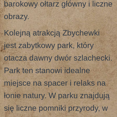
barokowy ołtarz główny i liczne
obrazy.
Kolejną atrakcją Zbychewki
jest zabytkowy park, który
otacza dawny dwór szlachecki.
Park ten stanowi idealne
miejsce na spacer i relaks na
łonie natury. W parku znajdują
się liczne pomniki przyrody, w