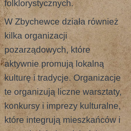
folklorystycznych.
W Zbychewce działa również
kilka organizacji
pozarządowych, które
aktywnie promują lokalną
kulturę i tradycje. Organizacje
te organizują liczne warsztaty,
konkursy i imprezy kulturalne,
które integrują mieszkańców i