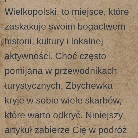
Wielkopolski, to miejsce, które
zaskakuje swoim bogactwem
historii, kultury i lokalnej
aktywności. Choć często
pomijana w przewodnikach
turystycznych, Zbychewka
kryje w sobie wiele skarbów,
które warto odkryć. Niniejszy
artykuł zabierze Cię w podróż