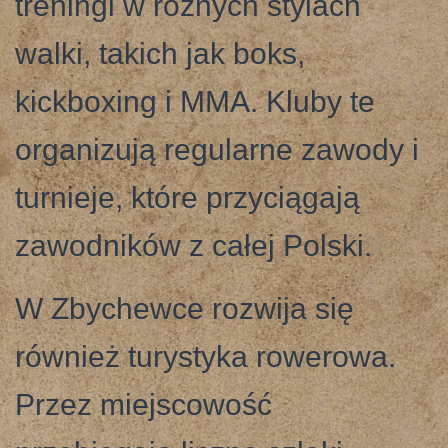
treningi w różnych stylach
walki, takich jak boks,
kickboxing i MMA. Kluby te
organizują regularne zawody i
turnieje, które przyciągają
zawodników z całej Polski.
W Zbychewce rozwija się
również turystyka rowerowa.
Przez miejscowość