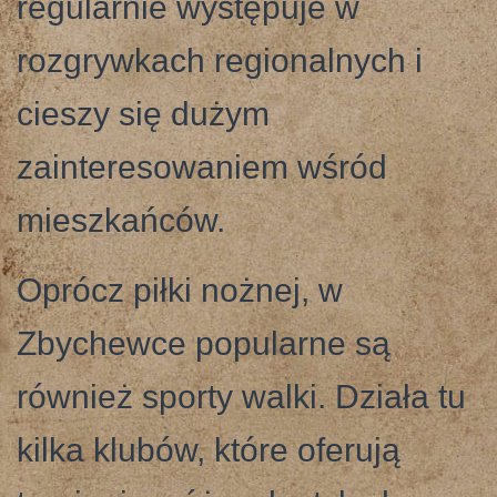
regularnie występuje w
rozgrywkach regionalnych i
cieszy się dużym
zainteresowaniem wśród
mieszkańców.
Oprócz piłki nożnej, w
Zbychewce popularne są
również sporty walki. Działa tu
kilka klubów, które oferują