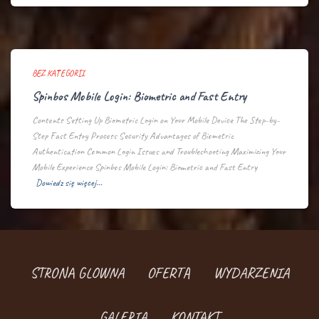
BEZ KATEGORII
Spinbos Mobile Login: Biometric and Fast Entry
Contents Setting Up Biometric Login on Your Mobile Device The Step-by-
Step Fast Entry Process Security Advantages of Biometric
Authentication Common Login Issues and Troubleshooting Maximizing Your
Mobile Experience Spinbos Mobile Login: Biometric and Fast Entry
Dowiedz się więcej…
STRONA GLOWNA
OFERTA
WYDARZENIA
GALERIA
KONTAKT