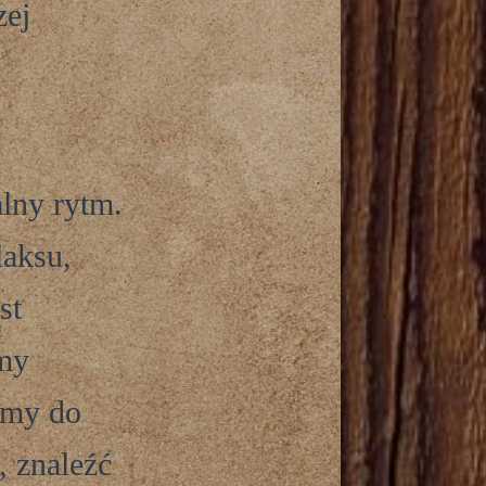
zej
alny rytm.
laksu,
st
my
żymy do
, znaleźć