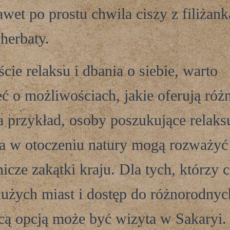
awet po prostu chwila ciszy z filiżank
 herbaty.
cie relaksu i dbania o siebie, warto
 o możliwościach, jakie oferują róż
a przykład, osoby poszukujące relaksu
a w otoczeniu natury mogą rozważyć
cze zakątki kraju. Dla tych, którzy c
dużych miast i dostęp do różnorodnych
ącą opcją może być wizyta w Sakaryi