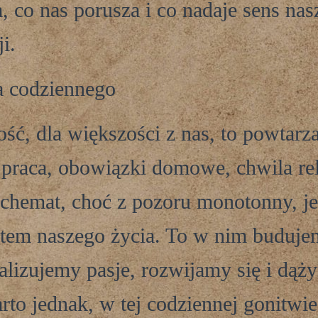
, co nas porusza i co nadaje sens nas
i.
a codziennego
ść, dla większości z nas, to powtarz
praca, obowiązki domowe, chwila re
schemat, choć z pozoru monotonny, je
tem naszego życia. To w nim buduje
realizujemy pasje, rozwijamy się i dą
rto jednak, w tej codziennej gonitwie