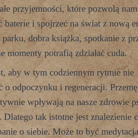
ałe przyjemności, które pozwolą nam
 baterie i spojrzeć na świat z nową e
 parku, dobra książka, spotkanie z pr
ne momenty potrafią zdziałać cuda.
t, aby w tym codziennym rytmie nie
 o odpoczynku i regeneracji. Przemę
atywnie wpływają na nasze zdrowie p
. Dlatego tak istotne jest znalezienie 
banie o siebie. Może to być medytacja