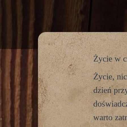
Życie w c
Życie, ni
dzień prz
doświadcz
warto zat