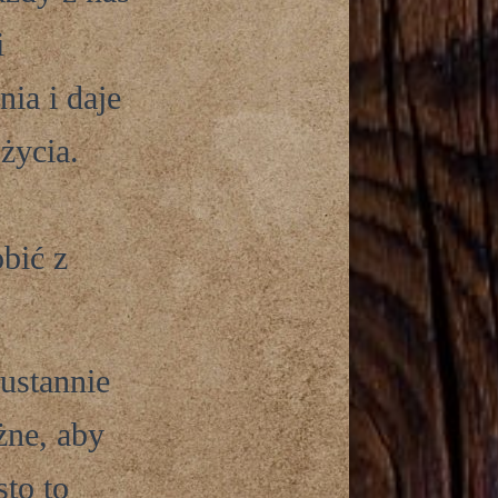
i
nia i daje
życia.
bić z
eustannie
żne, aby
to to