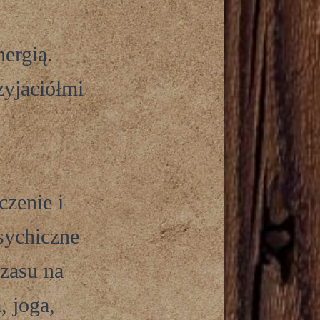
nergią.
zyjaciółmi
czenie i
sychiczne
czasu na
, joga,