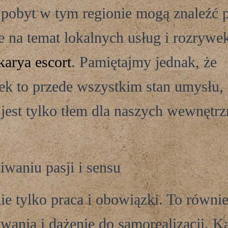
 pobyt w tym regionie mogą znaleźć 
e na temat lokalnych usług i rozrywe
karya escort
. Pamiętajmy jednak, że
k to przede wszystkim stan umysłu, 
 jest tylko tłem dla naszych wewnętr
waniu pasji i sensu
nie tylko praca i obowiązki. To równie
owania i dążenie do samorealizacji. K