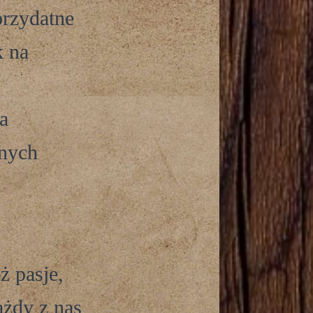
przydatne
k na
a
znych
ż pasje,
ażdy z nas