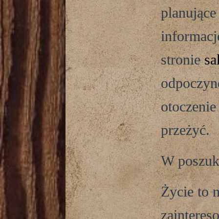
planujące
informacj
stronie
sa
odpoczyne
otoczenie
przeżyć.
W poszuki
Życie to 
zainteres