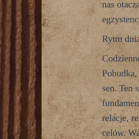
nas otacza
egzystencj
Rytm dni
Codzienno
Pobudka, 
sen. Ten 
fundamen
relacje, 
celów. Wa