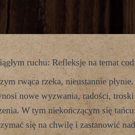
iągłym ruchu: Refleksje na temat cod
czym rwąca rzeka, nieustannie płynie
ynosi nowe wyzwania, radości, troski 
enia. W tym niekończącym się tańcu
rzymać się na chwilę i zastanowić nad