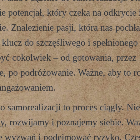
e potencjał, który czeka na odkrycie 
e. Znalezienie pasji, która nas pochła
o klucz do szczęśliwego i spełnionego 
yć cokolwiek – od gotowania, przez
, po podróżowanie. Ważne, aby to ro
aangażowaniem.
o samorealizacji to proces ciągły. Ni
y, rozwijamy i poznajemy siebie. Wa
ię wyzwań i podejmować ryzyko. Częs