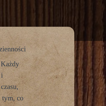
zienności
. Każdy
i
 czasu,
 tym, co