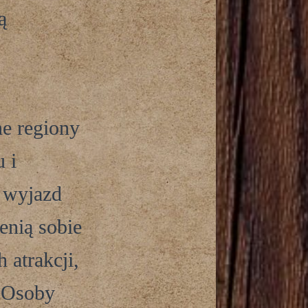
ą
ne regiony
 i
 wyjazd
enią sobie
 atrakcji,
. Osoby