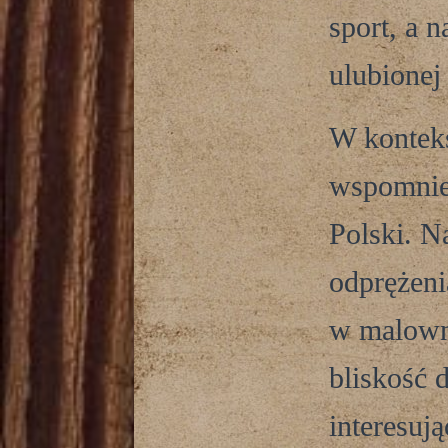
sport, a n
ulubionej
W kontekś
wspomnieć
Polski. N
odprężeni
w malowni
bliskość 
interesuj