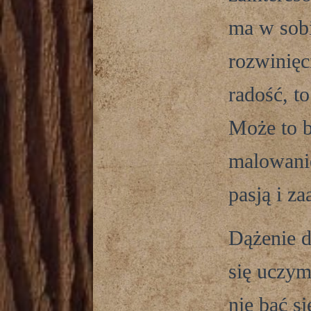
ma w sobi
rozwinięci
radość, t
Może to b
malowanie
pasją i z
Dążenie d
się uczym
nie bać s