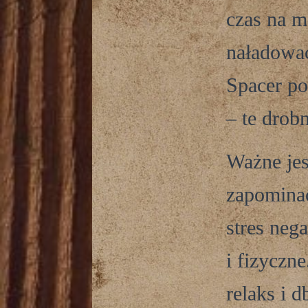
czas na m
naładować
Spacer po
– te drob
Ważne jes
zapominać
stres neg
i fizyczne
relaks i d