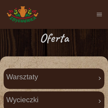
P
R
Oferta
Z
E
Ł
Ą
C
Z
Warsztaty
N
A
W
Wycieczki
I