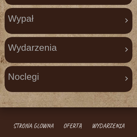
G
A
Wypał
C
J
Ę
Wydarzenia
Noclegi
STRONA GLOWNA
OFERTA
WYDARZENIA