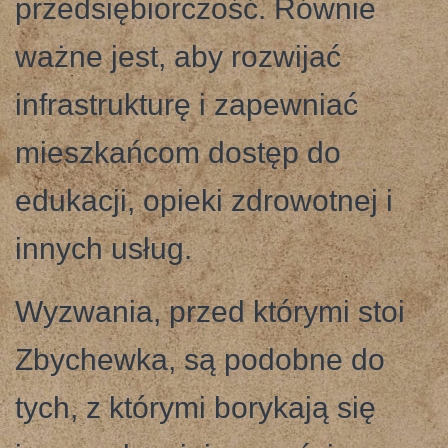
przedsiębiorczość. Równie
ważne jest, aby rozwijać
infrastrukturę i zapewniać
mieszkańcom dostęp do
edukacji, opieki zdrowotnej i
innych usług.
Wyzwania, przed którymi stoi
Zbychewka, są podobne do
tych, z którymi borykają się