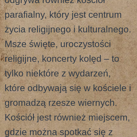
parafialny, który jest centrum
życia religijnego i kulturalnego.
Msze święte, uroczystości
religijne, koncerty kolęd – to
tylko niektóre z wydarzeń,
które odbywają się w kościele i
gromadzą rzesze wiernych.
Kościół jest również miejscem,
gdzie można spotkać się z