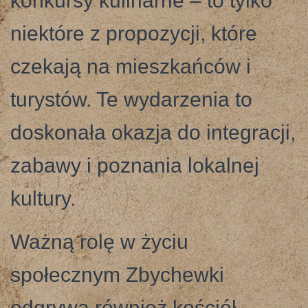
konkursy kulinarne – to tylko
niektóre z propozycji, które
czekają na mieszkańców i
turystów. Te wydarzenia to
doskonała okazja do integracji,
zabawy i poznania lokalnej
kultury.
Ważną rolę w życiu
społecznym Zbychewki
odgrywa również kościół