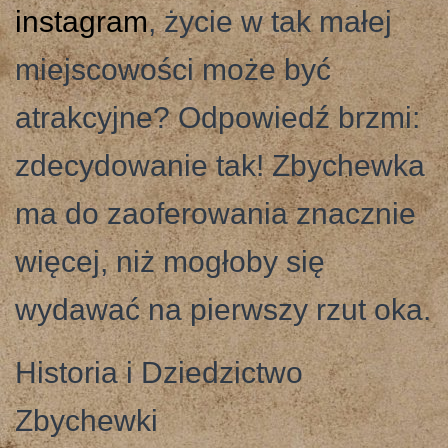
instagram
, życie w tak małej
miejscowości może być
atrakcyjne? Odpowiedź brzmi:
zdecydowanie tak! Zbychewka
ma do zaoferowania znacznie
więcej, niż mogłoby się
wydawać na pierwszy rzut oka.
Historia i Dziedzictwo
Zbychewki