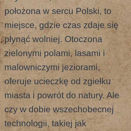
położona w sercu Polski, to
miejsce, gdzie czas zdaje się
płynąć wolniej. Otoczona
zielonymi polami, lasami i
malowniczymi jeziorami,
oferuje ucieczkę od zgiełku
miasta i powrót do natury. Ale
czy w dobie wszechobecnej
technologii, takiej jak