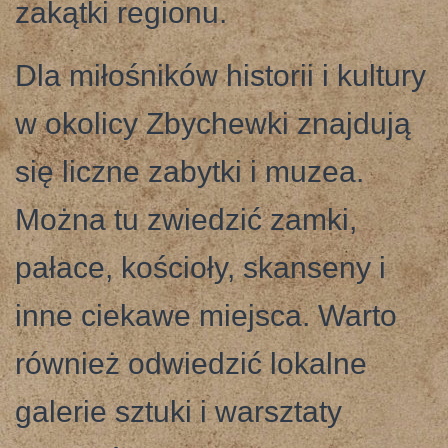
zakątki regionu.
Dla miłośników historii i kultury
w okolicy Zbychewki znajdują
się liczne zabytki i muzea.
Można tu zwiedzić zamki,
pałace, kościoły, skanseny i
inne ciekawe miejsca. Warto
również odwiedzić lokalne
galerie sztuki i warsztaty