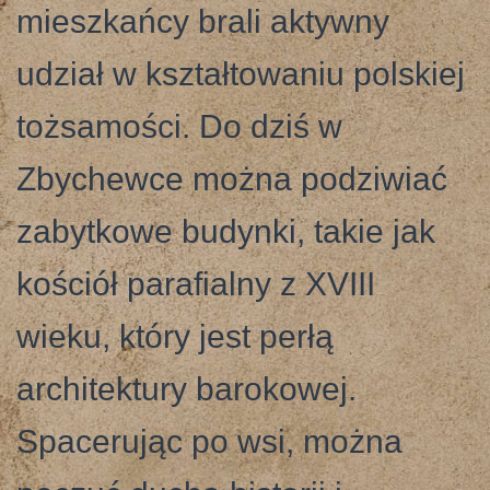
mieszkańcy brali aktywny
udział w kształtowaniu polskiej
tożsamości. Do dziś w
Zbychewce można podziwiać
zabytkowe budynki, takie jak
kościół parafialny z XVIII
wieku, który jest perłą
architektury barokowej.
Spacerując po wsi, można