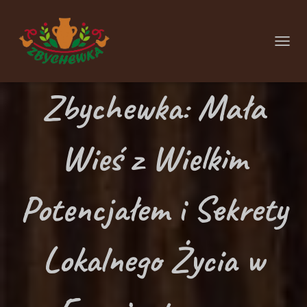
P
R
Zbychewka: Mała
Z
E
Ł
Wieś z Wielkim
Ą
C
Potencjałem i Sekrety
Z
N
Lokalnego Życia w
A
W
I