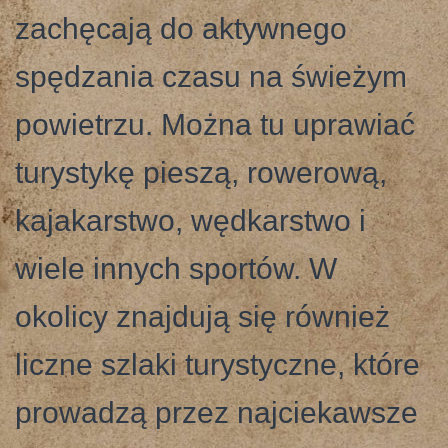
zachęcają do aktywnego
spędzania czasu na świeżym
powietrzu. Można tu uprawiać
turystykę pieszą, rowerową,
kajakarstwo, wędkarstwo i
wiele innych sportów. W
okolicy znajdują się również
liczne szlaki turystyczne, które
prowadzą przez najciekawsze