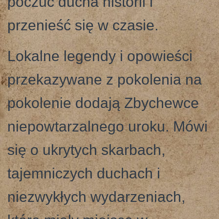
poczuć ducha historii i
przenieść się w czasie.
Lokalne legendy i opowieści
przekazywane z pokolenia na
pokolenie dodają Zbychewce
niepowtarzalnego uroku. Mówi
się o ukrytych skarbach,
tajemniczych duchach i
niezwykłych wydarzeniach,