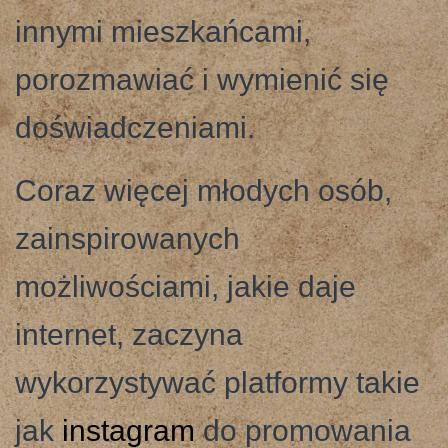
innymi mieszkańcami,
porozmawiać i wymienić się
doświadczeniami.
Coraz więcej młodych osób,
zainspirowanych
możliwościami, jakie daje
internet, zaczyna
wykorzystywać platformy takie
jak
instagram
do promowania