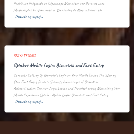
Problèmes Fréquents et Dépannage Maximiser vos Revenus avec
Magicalspins Partenariats et Sponsoring de Magicalspins : Un
Dowiedz się więcej…
BEZ KATEGORII
Spinbos Mobile Login: Biometric and Fast Entry
Contents Setting Up Biometric Login on Your Mobile Device The Step-by-
Step Fast Entry Process Security Advantages of Biometric
Authentication Common Login Issues and Troubleshooting Maximizing Your
Mobile Experience Spinbos Mobile Login: Biometric and Fast Entry
Dowiedz się więcej…