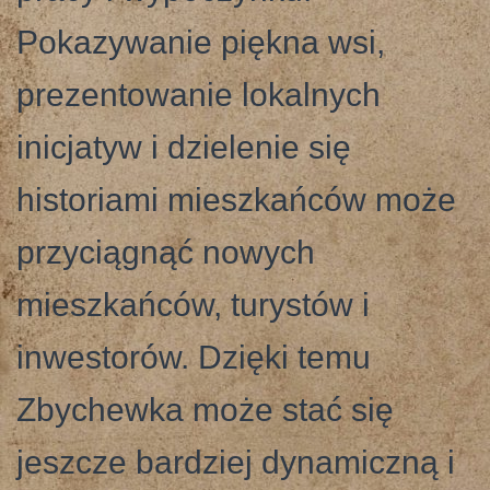
Pokazywanie piękna wsi,
prezentowanie lokalnych
inicjatyw i dzielenie się
historiami mieszkańców może
przyciągnąć nowych
mieszkańców, turystów i
inwestorów. Dzięki temu
Zbychewka może stać się
jeszcze bardziej dynamiczną i