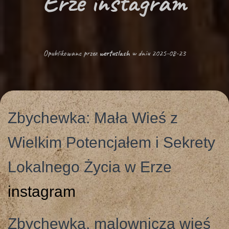
Erze instagram
G
A
C
Opublikowane przez
wertuslash
w dniu
2025-08-23
J
Ę
Zbychewka: Mała Wieś z
Wielkim Potencjałem i Sekrety
Lokalnego Życia w Erze
instagram
Zbychewka, malownicza wieś