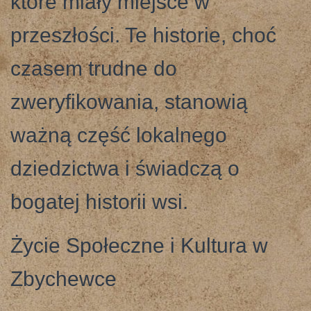
które miały miejsce w
przeszłości. Te historie, choć
czasem trudne do
zweryfikowania, stanowią
ważną część lokalnego
dziedzictwa i świadczą o
bogatej historii wsi.
Życie Społeczne i Kultura w
Zbychewce