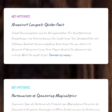
BEZ KATEGORII
Nvcasino4 Langzeit-Spieler-Fazit
Inhalt Bonusangebote und die Kleingedruckten: Ein Realitätscheck
Auszahlungen und Unterstützung: Der langfristige Test Spieleportfolio und
Software-Qualität Unsere endgültige Bewertung: Für wen lohnt sich
Nvcasino4? Nvcasino4 Long-Term Player Verdict Ist Nvcasino4 die
richtige Wahl für langfristiges
Dowiedz się więcej…
BEZ KATEGORII
Partenariats et Sponsoring Magicalspins
Sommaire Types de Partenariats Proposés par Magicalspins Processus de
Demande et Exigences Avantages et Offres Exclusives pour les Partenaires