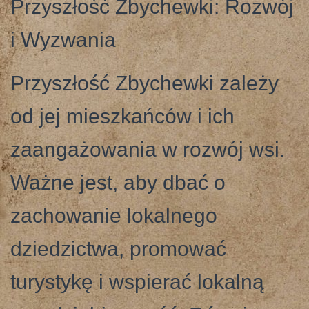
Przyszłość Zbychewki: Rozwój
i Wyzwania
Przyszłość Zbychewki zależy
od jej mieszkańców i ich
zaangażowania w rozwój wsi.
Ważne jest, aby dbać o
zachowanie lokalnego
dziedzictwa, promować
turystykę i wspierać lokalną