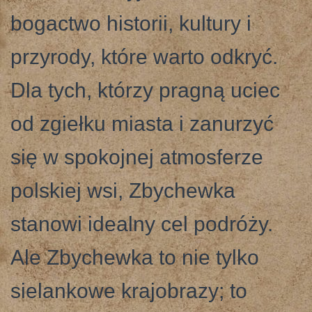
bogactwo historii, kultury i
przyrody, które warto odkryć.
Dla tych, którzy pragną uciec
od zgiełku miasta i zanurzyć
się w spokojnej atmosferze
polskiej wsi, Zbychewka
stanowi idealny cel podróży.
Ale Zbychewka to nie tylko
sielankowe krajobrazy; to