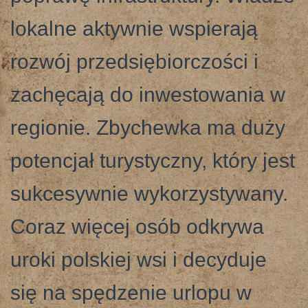
lokalne aktywnie wspierają
rozwój przedsiębiorczości i
zachęcają do inwestowania w
regionie. Zbychewka ma duży
potencjał turystyczny, który jest
sukcesywnie wykorzystywany.
Coraz więcej osób odkrywa
uroki polskiej wsi i decyduje
się na spędzenie urlopu w