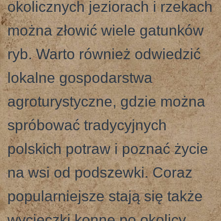
okolicznych jeziorach i rzekach
można złowić wiele gatunków
ryb. Warto również odwiedzić
lokalne gospodarstwa
agroturystyczne, gdzie można
spróbować tradycyjnych
polskich potraw i poznać życie
na wsi od podszewki. Coraz
popularniejsze stają się także
wycieczki konne po okolicy,