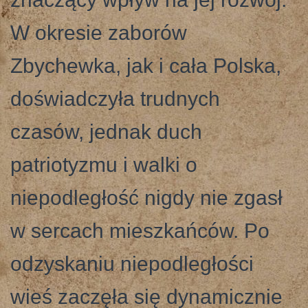
W okresie zaborów
Zbychewka, jak i cała Polska,
doświadczyła trudnych
czasów, jednak duch
patriotyzmu i walki o
niepodległość nigdy nie zgasł
w sercach mieszkańców. Po
odzyskaniu niepodległości
wieś zaczęła się dynamicznie