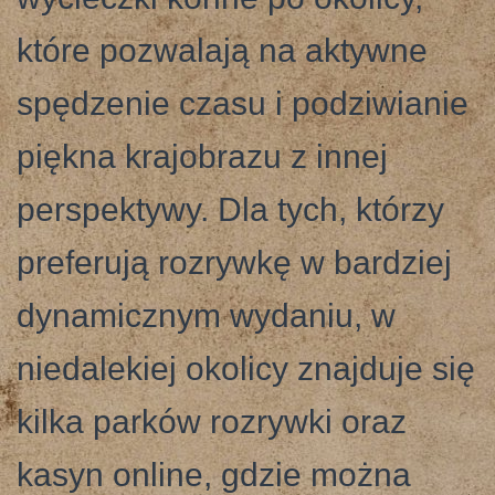
które pozwalają na aktywne
spędzenie czasu i podziwianie
piękna krajobrazu z innej
perspektywy. Dla tych, którzy
preferują rozrywkę w bardziej
dynamicznym wydaniu, w
niedalekiej okolicy znajduje się
kilka parków rozrywki oraz
kasyn online, gdzie można