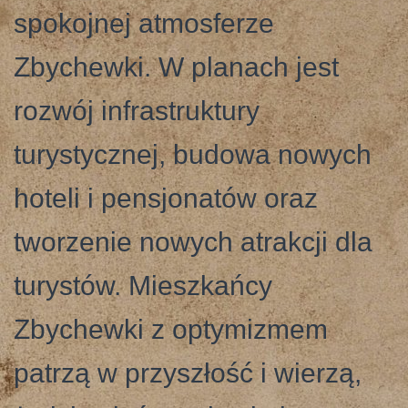
spokojnej atmosferze
Zbychewki. W planach jest
rozwój infrastruktury
turystycznej, budowa nowych
hoteli i pensjonatów oraz
tworzenie nowych atrakcji dla
turystów. Mieszkańcy
Zbychewki z optymizmem
patrzą w przyszłość i wierzą,