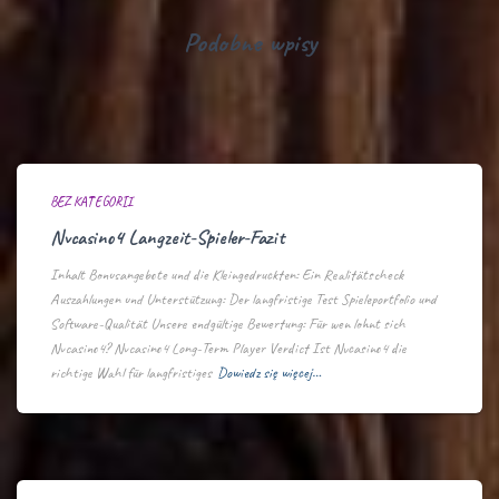
Podobne wpisy
BEZ KATEGORII
Nvcasino4 Langzeit-Spieler-Fazit
Inhalt Bonusangebote und die Kleingedruckten: Ein Realitätscheck
Auszahlungen und Unterstützung: Der langfristige Test Spieleportfolio und
Software-Qualität Unsere endgültige Bewertung: Für wen lohnt sich
Nvcasino4? Nvcasino4 Long-Term Player Verdict Ist Nvcasino4 die
richtige Wahl für langfristiges
Dowiedz się więcej…