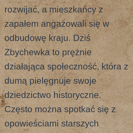
rozwijać, a mieszkańcy z
zapałem angażowali się w
odbudowę kraju. Dziś
Zbychewka to prężnie
działająca społeczność, która z
dumą pielęgnuje swoje
dziedzictwo historyczne.
Często można spotkać się z
opowieściami starszych