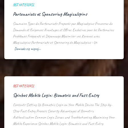
BEZ KATEGORII
Partenariats et Sponsoring Magicalspins
Sommaire Types de Partenariats Proposés par Magicalspins Processus de
Demande et Exigences Avantages et Offres Exclusives pour les Partenaires
Problèmes Fréquents et Dépannage Maximiser vos Revenus avec
Magicalspins Partenariats et Sponsoring de Magicalspins : Un
Dowiedz się więcej…
BEZ KATEGORII
Spinbos Mobile Login: Biometric and Fast Entry
Contents Setting Up Biometric Login on Your Mobile Device The Step-by-
Step Fast Entry Process Security Advantages of Biometric
Authentication Common Login Issues and Troubleshooting Maximizing Your
Mobile Experience Spinbos Mobile Login: Biometric and Fast Entry