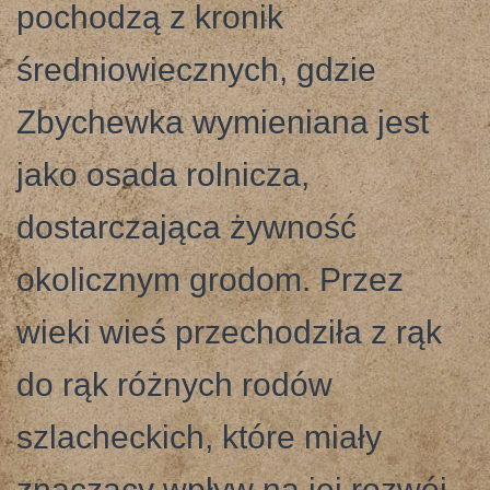
pochodzą z kronik
średniowiecznych, gdzie
Zbychewka wymieniana jest
jako osada rolnicza,
dostarczająca żywność
okolicznym grodom. Przez
wieki wieś przechodziła z rąk
do rąk różnych rodów
szlacheckich, które miały
znaczący wpływ na jej rozwój.