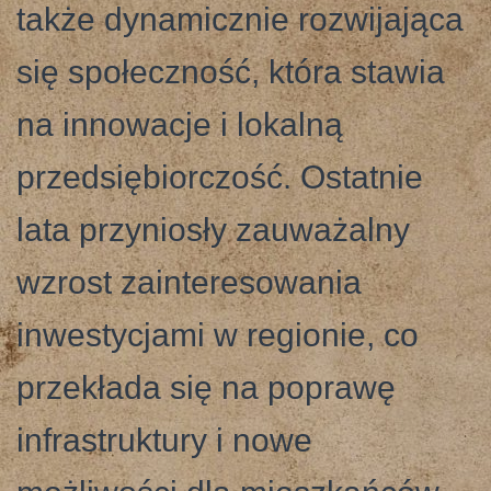
także dynamicznie rozwijająca
się społeczność, która stawia
na innowacje i lokalną
przedsiębiorczość. Ostatnie
lata przyniosły zauważalny
wzrost zainteresowania
inwestycjami w regionie, co
przekłada się na poprawę
infrastruktury i nowe