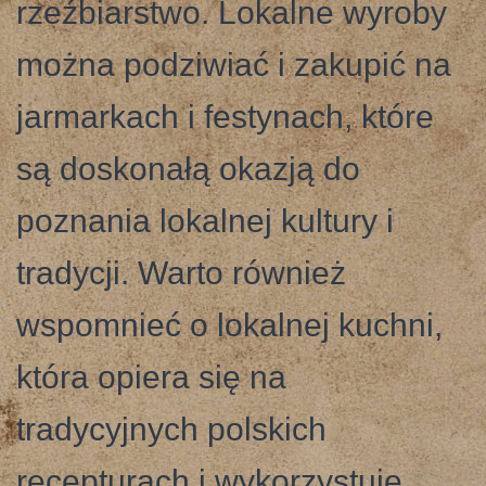
rzeźbiarstwo. Lokalne wyroby
można podziwiać i zakupić na
jarmarkach i festynach, które
są doskonałą okazją do
poznania lokalnej kultury i
tradycji. Warto również
wspomnieć o lokalnej kuchni,
która opiera się na
tradycyjnych polskich
recepturach i wykorzystuje