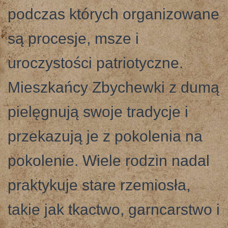
podczas których organizowane
są procesje, msze i
uroczystości patriotyczne.
Mieszkańcy Zbychewki z dumą
pielęgnują swoje tradycje i
przekazują je z pokolenia na
pokolenie. Wiele rodzin nadal
praktykuje stare rzemiosła,
takie jak tkactwo, garncarstwo i