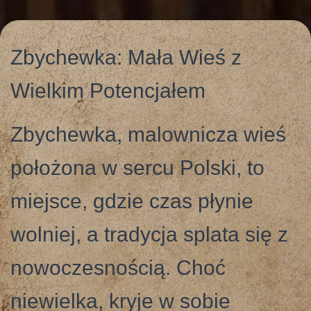
G
A
Zbychewka: Mała Wieś z
C
J
Wielkim Potencjałem
Ę
Zbychewka, malownicza wieś
położona w sercu Polski, to
miejsce, gdzie czas płynie
wolniej, a tradycja splata się z
nowoczesnością. Choć
niewielka, kryje w sobie