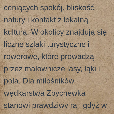
ceniących spokój, bliskość
natury i kontakt z lokalną
kulturą. W okolicy znajdują się
liczne szlaki turystyczne i
rowerowe, które prowadzą
przez malownicze lasy, łąki i
pola. Dla miłośników
wędkarstwa Zbychewka
stanowi prawdziwy raj, gdyż w