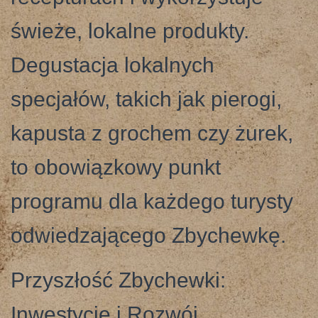
świeże, lokalne produkty.
Degustacja lokalnych
specjałów, takich jak pierogi,
kapusta z grochem czy żurek,
to obowiązkowy punkt
programu dla każdego turysty
odwiedzającego Zbychewkę.
Przyszłość Zbychewki:
Inwestycje i Rozwój