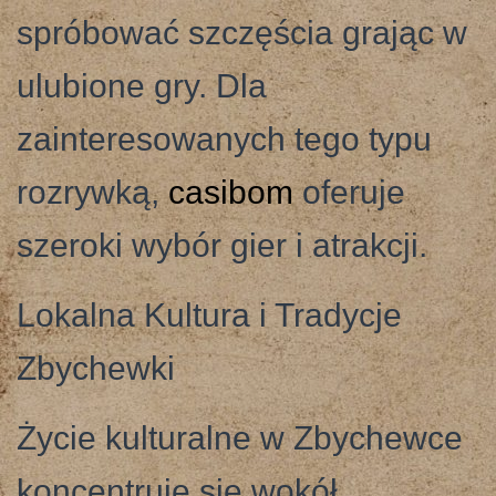
spróbować szczęścia grając w
ulubione gry. Dla
zainteresowanych tego typu
rozrywką,
casibom
oferuje
szeroki wybór gier i atrakcji.
Lokalna Kultura i Tradycje
Zbychewki
Życie kulturalne w Zbychewce
koncentruje się wokół