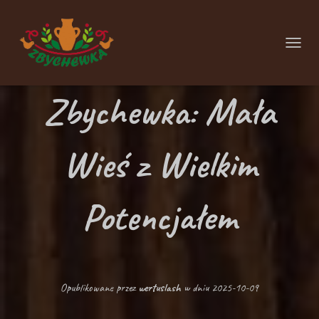
P
R
Zbychewka: Mała
Z
E
Ł
Wieś z Wielkim
Ą
C
Potencjałem
Z
N
A
W
Opublikowane przez
wertuslash
w dniu
2025-10-09
I