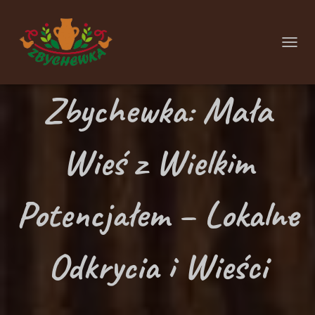
P
R
Zbychewka: Mała
Z
E
Ł
Wieś z Wielkim
Ą
C
Potencjałem – Lokalne
Z
N
Odkrycia i Wieści
A
W
I