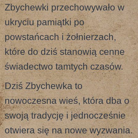
Zbychewki przechowywało w
ukryciu pamiątki po
powstańcach i żołnierzach,
które do dziś stanowią cenne
świadectwo tamtych czasów.
Dziś Zbychewka to
nowoczesna wieś, która dba o
swoją tradycję i jednocześnie
otwiera się na nowe wyzwania.