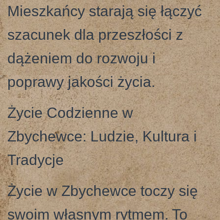
Mieszkańcy starają się łączyć
szacunek dla przeszłości z
dążeniem do rozwoju i
poprawy jakości życia.
Życie Codzienne w
Zbychewce: Ludzie, Kultura i
Tradycje
Życie w Zbychewce toczy się
swoim własnym rytmem. To