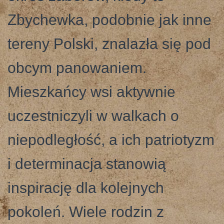
Zbychewka, podobnie jak inne
tereny Polski, znalazła się pod
obcym panowaniem.
Mieszkańcy wsi aktywnie
uczestniczyli w walkach o
niepodległość, a ich patriotyzm
i determinacja stanowią
inspirację dla kolejnych
pokoleń. Wiele rodzin z