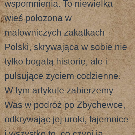
wspomnienia. To niewielka
wieś położona w
malowniczych zakątkach
Polski, skrywająca w sobie nie
tylko bogatą historię, ale i
pulsujące życiem codzienne.
W tym artykule zabierzemy
Was w podróż po Zbychewce,
odkrywając jej uroki, tajemnice
i wszystko to, co czyni ją