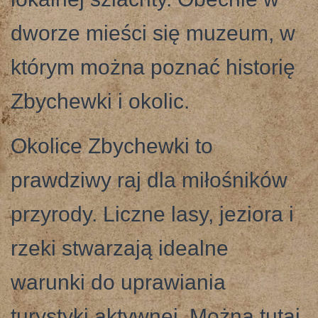
dworze mieści się muzeum, w
którym można poznać historię
Zbychewki i okolic.
Okolice Zbychewki to
prawdziwy raj dla miłośników
przyrody. Liczne lasy, jeziora i
rzeki stwarzają idealne
warunki do uprawiania
turystyki aktywnej. Można tutaj