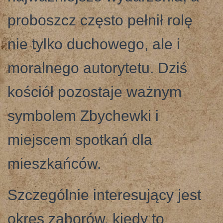
proboszcz często pełnił rolę
nie tylko duchowego, ale i
moralnego autorytetu. Dziś
kościół pozostaje ważnym
symbolem Zbychewki i
miejscem spotkań dla
mieszkańców.
Szczególnie interesujący jest
okres zaborów, kiedy to