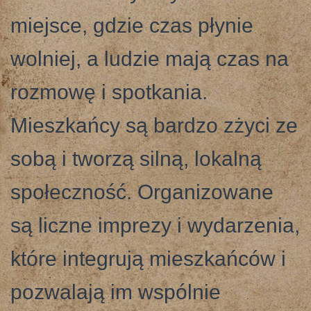
miejsce, gdzie czas płynie
wolniej, a ludzie mają czas na
rozmowę i spotkania.
Mieszkańcy są bardzo zżyci ze
sobą i tworzą silną, lokalną
społeczność. Organizowane
są liczne imprezy i wydarzenia,
które integrują mieszkańców i
pozwalają im wspólnie