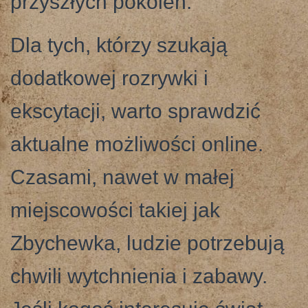
przyszłych pokoleń.
Dla tych, którzy szukają
dodatkowej rozrywki i
ekscytacji, warto sprawdzić
aktualne możliwości online.
Czasami, nawet w małej
miejscowości takiej jak
Zbychewka, ludzie potrzebują
chwili wytchnienia i zabawy.