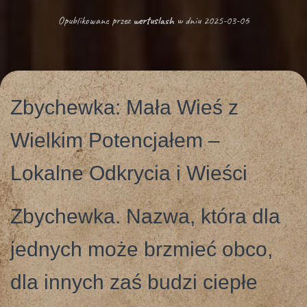
G
Opublikowane przez
wertuslash
w dniu
2025-03-06
A
C
J
Ę
Zbychewka: Mała Wieś z
Wielkim Potencjałem –
Lokalne Odkrycia i Wieści
Zbychewka. Nazwa, która dla
jednych może brzmieć obco,
dla innych zaś budzi ciepłe