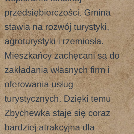
przedsiębiorczości. Gmina
stawia na rozwój turystyki,
agroturystyki i rzemiosła.
Mieszkańcy zachęcani są do
zakładania własnych firm i
oferowania usług
turystycznych. Dzięki temu
Zbychewka staje się coraz
bardziej atrakcyjna dla