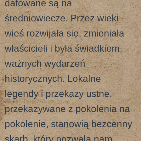
datowane są na
średniowiecze. Przez wieki
wieś rozwijała się, zmieniała
właścicieli i była świadkiem
ważnych wydarzeń
historycznych. Lokalne
legendy i przekazy ustne,
przekazywane z pokolenia na
pokolenie, stanowią bezcenny
skarb, który pozwala nam