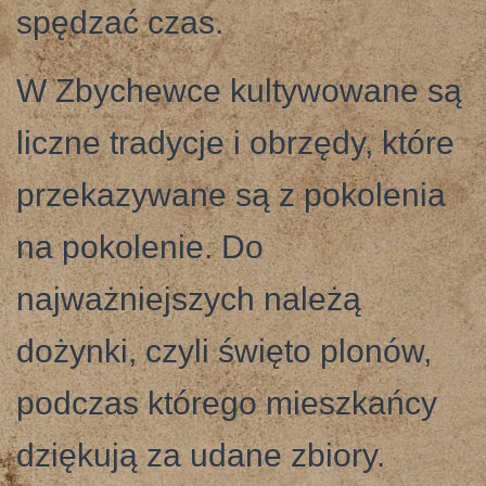
spędzać czas.
W Zbychewce kultywowane są
liczne tradycje i obrzędy, które
przekazywane są z pokolenia
na pokolenie. Do
najważniejszych należą
dożynki, czyli święto plonów,
podczas którego mieszkańcy
dziękują za udane zbiory.