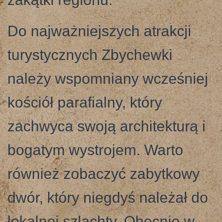
Do najważniejszych atrakcji
turystycznych Zbychewki
należy wspomniany wcześniej
kościół parafialny, który
zachwyca swoją architekturą i
bogatym wystrojem. Warto
również zobaczyć zabytkowy
dwór, który niegdyś należał do
lokalnej szlachty. Obecnie w