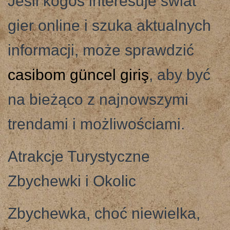
Jeśli kogoś interesuje świat
gier online i szuka aktualnych
informacji, może sprawdzić
casibom güncel giriş
, aby być
na bieżąco z najnowszymi
trendami i możliwościami.
Atrakcje Turystyczne
Zbychewki i Okolic
Zbychewka, choć niewielka,