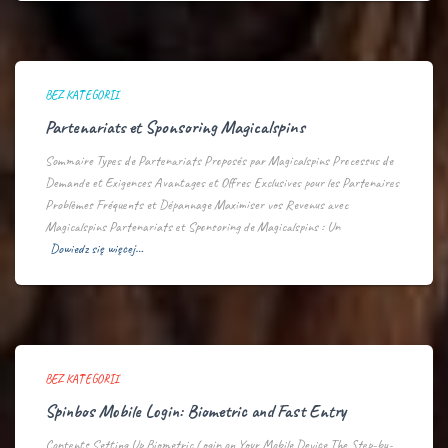
BEZ KATEGORII
Partenariats et Sponsoring Magicalspins
Sommaire Types de Partenariats Proposés par Magicalspins Processus de
Demande et Exigences Avantages et Offres Exclusives pour les Partenaires
Problèmes Fréquents et Dépannage Maximiser vos Revenus avec
Magicalspins Partenariats et Sponsoring de Magicalspins : Un
Dowiedz się więcej…
BEZ KATEGORII
Spinbos Mobile Login: Biometric and Fast Entry
Contents Setting Up Biometric Login on Your Mobile Device The Step-by-