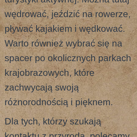
wędrować, jeździć na rowerze,
pływać kajakiem i wędkować.
Warto również wybrać się na
spacer po okolicznych parkach
krajobrazowych, które
zachwycają swoją
różnorodnością i pięknem.
Dla tych, którzy szukają
kontaktu z przyrodą, polecamy