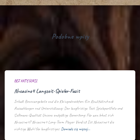
Podobne wpisy
BEZ KATEGORII
Nvcasino4 Langzeit-Spieler-Fazit
Inhalt Bonusangebote und die Kleingedruckten: Ein Realitätscheck
Auszahlungen und Unterstützung: Der langfristige Test Spieleportfolio und
Software-Qualität Unsere endgültige Bewertung: Für wen lohnt sich
Nvcasino4? Nvcasino4 Long-Term Player Verdict Ist Nvcasino4 die
richtige Wahl für langfristiges
Dowiedz się więcej…