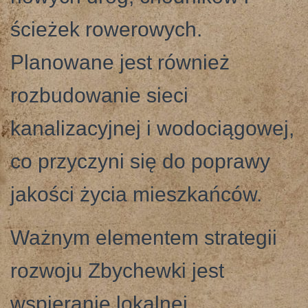
ścieżek rowerowych.
Planowane jest również
rozbudowanie sieci
kanalizacyjnej i wodociągowej,
co przyczyni się do poprawy
jakości życia mieszkańców.
Ważnym elementem strategii
rozwoju Zbychewki jest
wspieranie lokalnej