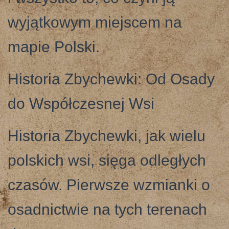
wyjątkowym miejscem na
mapie Polski.
Historia Zbychewki: Od Osady
do Współczesnej Wsi
Historia Zbychewki, jak wielu
polskich wsi, sięga odległych
czasów. Pierwsze wzmianki o
osadnictwie na tych terenach