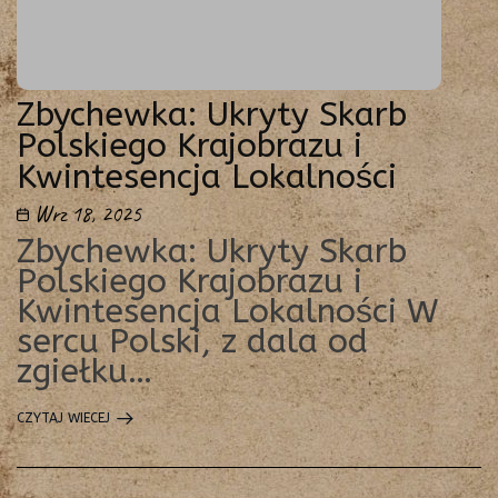
Zbychewka: Ukryty Skarb
Polskiego Krajobrazu i
Kwintesencja Lokalności
Wrz 18, 2025
Zbychewka: Ukryty Skarb
Polskiego Krajobrazu i
Kwintesencja Lokalności W
sercu Polski, z dala od
zgiełku…
CZYTAJ WIECEJ