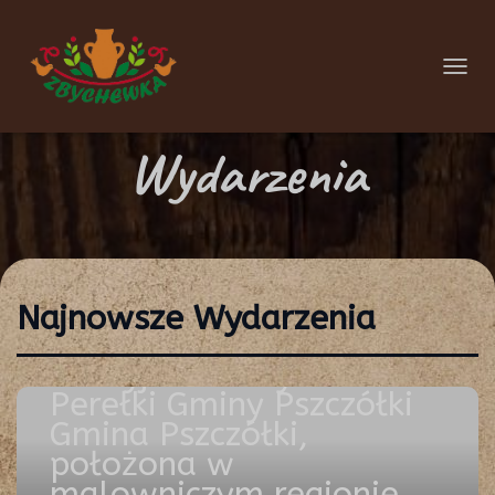
P
R
Wydarzenia
Z
E
Odkryj Urok
Ł
Zbychewki: Perełki
Ą
Gminy Pszczółki
C
Najnowsze Wydarzenia
Z
Wrz 28, 2025
Odkryj Urok Zbychewki:
N
Perełki Gminy Pszczółki
A
Gmina Pszczółki,
W
położona w
I
malowniczym regionie