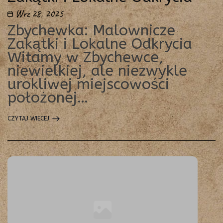
Wrz 28, 2025
Zbychewka: Malownicze
Zakątki i Lokalne Odkrycia
Witamy w Zbychewce,
niewielkiej, ale niezwykle
urokliwej miejscowości
położonej…
CZYTAJ WIECEJ