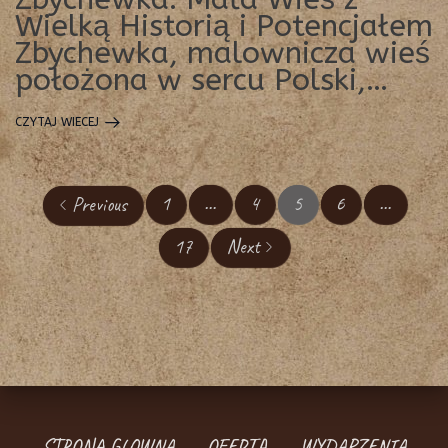
Wielką Historią i Potencjałem
Zbychewka, malownicza wieś
położona w sercu Polski,…
CZYTAJ WIECEJ
1
…
4
5
6
…
Previous
17
Next
STRONA GLOWNA
OFERTA
WYDARZENIA