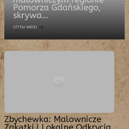
G
Pomorza Gdańskiego,
skrywa…
A
C
CZYTAJ WIECEJ
J
Ę
Zbychewka: Malownicze
Zakątki i Lokalne Odkrycia